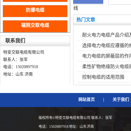
力软电缆
裸铜线
防爆电缆
热门文章
辐照交联电缆
耐火电力电缆产品介绍
联系我们
选择电力电缆应遵循的
特变交联电缆有限公司
电力电缆的屏蔽层的作
联系人：张军
柔性矿物绝缘防火电缆
电话：15020897918
地址：山东 济南
控制电缆的适用范围
网站首页
|
关于我们
版权所有©特变交联电缆有限公司 联系人：张军
电话：15020897918 地址：山东 济南